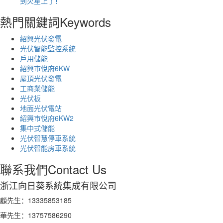
到火星上了！
熱門關鍵詞
Keywords
紹興光伏發電
光伏智能監控系統
戶用儲能
紹興市悅府6KW
屋頂光伏發電
工商業儲能
光伏板
地面光伏電站
紹興市悅府6KW2
集中式儲能
光伏智慧停車系統
光伏智能房車系統
聯系我們
Contact Us
浙江向日葵系統集成有限公司
顧先生：13335853185
華先生：13757586290