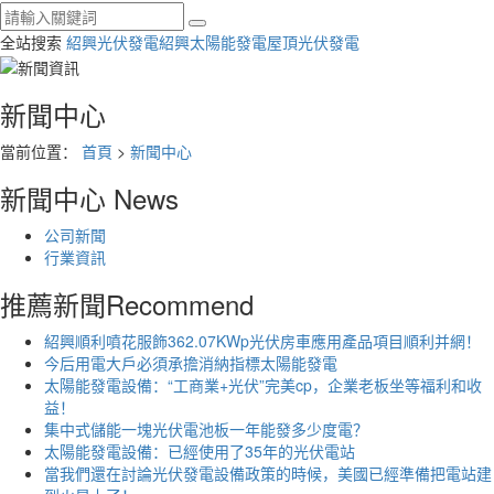
全站搜索
紹興光伏發電
紹興太陽能發電
屋頂光伏發電
新聞中心
當前位置：
首頁
>
新聞中心
新聞中心
News
公司新聞
行業資訊
推薦新聞
Recommend
紹興順利噴花服飾362.07KWp光伏房車應用產品項目順利并網！
今后用電大戶必須承擔消納指標太陽能發電
太陽能發電設備：“工商業+光伏”完美cp，企業老板坐等福利和收
益！
集中式儲能一塊光伏電池板一年能發多少度電？
太陽能發電設備：已經使用了35年的光伏電站
當我們還在討論光伏發電設備政策的時候，美國已經準備把電站建