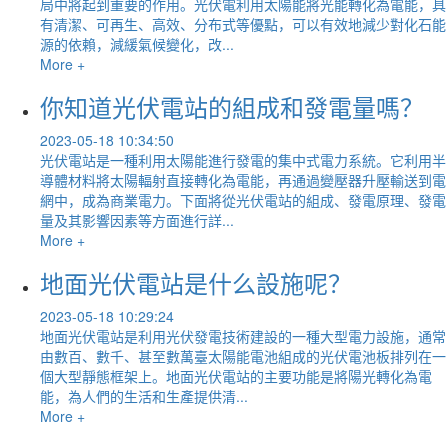
局中將起到重要的作用。光伏電利用太陽能將光能轉化為電能，具
有清潔、可再生、高效、分布式等優點，可以有效地減少對化石能
源的依賴，減緩氣候變化，改...
More +
你知道光伏電站的組成和發電量嗎？
2023-05-18 10:34:50
光伏電站是一種利用太陽能進行發電的集中式電力系統。它利用半
導體材料將太陽輻射直接轉化為電能，再通過變壓器升壓輸送到電
網中，成為商業電力。下面將從光伏電站的組成、發電原理、發電
量及其影響因素等方面進行詳...
More +
地面光伏電站是什么設施呢？
2023-05-18 10:29:24
地面光伏電站是利用光伏發電技術建設的一種大型電力設施，通常
由數百、數千、甚至數萬臺太陽能電池組成的光伏電池板排列在一
個大型靜態框架上。地面光伏電站的主要功能是將陽光轉化為電
能，為人們的生活和生產提供清...
More +