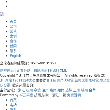
首頁
公司
業務
案例
合作
新聞
聯系
English
全球客服熱線電話：0575-88131653
熱推信息
|
企業分站
|
網站地圖
|
RSS
|
XML
Copyright ? 浙江向日葵系統集成有限公司 All rights reserved 備案號：
浙ICP備19011324號-2
主要從事于
紹興光伏發電
,
紹興太陽能發電
,
屋頂光
伏發電
, 歡迎來電咨詢！
主營區域：
浙江
杭州
寧波
溫州
嘉興
紹興
諸暨
上虞
嵊州
金華
Powered by
祥云平臺
技術支持： 浙江一覽
免責聲明
首頁
電話
聯系