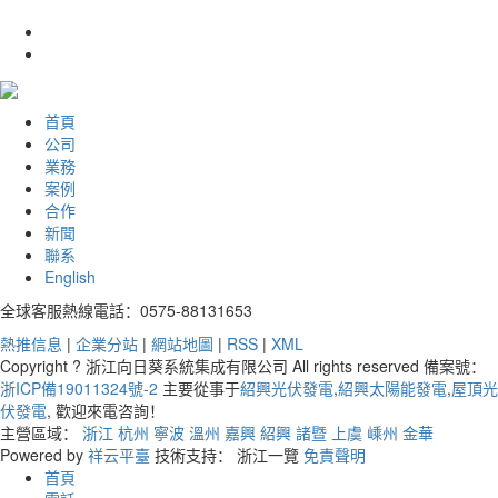
首頁
公司
業務
案例
合作
新聞
聯系
English
全球客服熱線電話：0575-88131653
熱推信息
|
企業分站
|
網站地圖
|
RSS
|
XML
Copyright ? 浙江向日葵系統集成有限公司 All rights reserved 備案號：
浙ICP備19011324號-2
主要從事于
紹興光伏發電
,
紹興太陽能發電
,
屋頂光
伏發電
, 歡迎來電咨詢！
主營區域：
浙江
杭州
寧波
溫州
嘉興
紹興
諸暨
上虞
嵊州
金華
Powered by
祥云平臺
技術支持： 浙江一覽
免責聲明
首頁