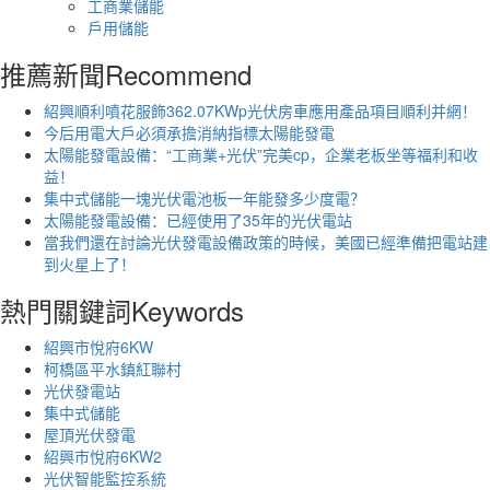
工商業儲能
戶用儲能
推薦新聞
Recommend
紹興順利噴花服飾362.07KWp光伏房車應用產品項目順利并網！
今后用電大戶必須承擔消納指標太陽能發電
太陽能發電設備：“工商業+光伏”完美cp，企業老板坐等福利和收
益！
集中式儲能一塊光伏電池板一年能發多少度電？
太陽能發電設備：已經使用了35年的光伏電站
當我們還在討論光伏發電設備政策的時候，美國已經準備把電站建
到火星上了！
熱門關鍵詞
Keywords
紹興市悅府6KW
柯橋區平水鎮紅聯村
光伏發電站
集中式儲能
屋頂光伏發電
紹興市悅府6KW2
光伏智能監控系統