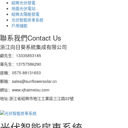
紹興光伏發電
地面光伏電站
紹興太陽能發電
光伏智能房車系統
戶用儲能
聯系我們
Contact Us
浙江向日葵系統集成有限公司
顧先生：13335853185
華先生：13757586290
座機：0575-88131653
郵箱：sales@sunflowersolar.cn
網址：www.xjhaimeixu.com
地址:浙江省紹興市袍江工業區三江路22號
光伏智能房車系統