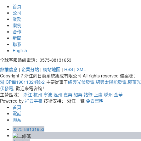
首頁
公司
業務
案例
合作
新聞
聯系
English
全球客服熱線電話：0575-88131653
熱推信息
|
企業分站
|
網站地圖
|
RSS
|
XML
Copyright ? 浙江向日葵系統集成有限公司 All rights reserved 備案號：
浙ICP備19011324號-2
主要從事于
紹興光伏發電
,
紹興太陽能發電
,
屋頂光
伏發電
, 歡迎來電咨詢！
主營區域：
浙江
杭州
寧波
溫州
嘉興
紹興
諸暨
上虞
嵊州
金華
Powered by
祥云平臺
技術支持： 浙江一覽
免責聲明
首頁
電話
聯系
0575-88131653