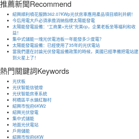
推薦新聞
Recommend
紹興順利噴花服飾362.07KWp光伏房車應用產品項目順利并網！
今后用電大戶必須承擔消納指標太陽能發電
太陽能發電設備：“工商業+光伏”完美cp，企業老板坐等福利和收
益！
集中式儲能一塊光伏電池板一年能發多少度電？
太陽能發電設備：已經使用了35年的光伏電站
當我們還在討論光伏發電設備政策的時候，美國已經準備把電站建
到火星上了！
熱門關鍵詞
Keywords
光伏板
光伏智能信號燈
光伏智能房車系統
柯橋區平水鎮紅聯村
紹興市悅府6KW2
紹興光伏發電
集中式儲能
地面光伏電站
戶用儲能
紹興市悅府6KW