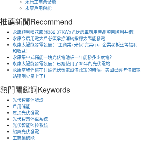
永康工商業儲能
永康戶用儲能
推薦新聞
Recommend
永康順利噴花服飾362.07KWp光伏房車應用產品項目順利并網！
永康今后用電大戶必須承擔消納指標太陽能發電
永康太陽能發電設備：“工商業+光伏”完美cp，企業老板坐等福利
和收益！
永康集中式儲能一塊光伏電池板一年能發多少度電？
永康太陽能發電設備：已經使用了35年的光伏電站
永康當我們還在討論光伏發電設備政策的時候，美國已經準備把電
站建到火星上了！
熱門關鍵詞
Keywords
光伏智能信號燈
戶用儲能
屋頂光伏發電
光伏智慧停車系統
光伏智能監控系統
紹興光伏發電
工商業儲能