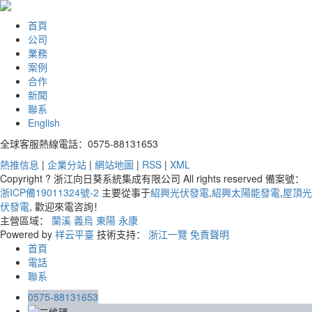
首頁
公司
業務
案例
合作
新聞
聯系
English
全球客服熱線電話：0575-88131653
熱推信息
|
企業分站
|
網站地圖
|
RSS
|
XML
Copyright ? 浙江向日葵系統集成有限公司 All rights reserved 備案號：
浙ICP備19011324號-2
主要從事于
紹興光伏發電
,
紹興太陽能發電
,
屋頂光
伏發電
, 歡迎來電咨詢！
主營區域：
蘭溪
義烏
東陽
永康
Powered by
祥云平臺
技術支持：
浙江一覽
免責聲明
首頁
電話
聯系
0575-88131653