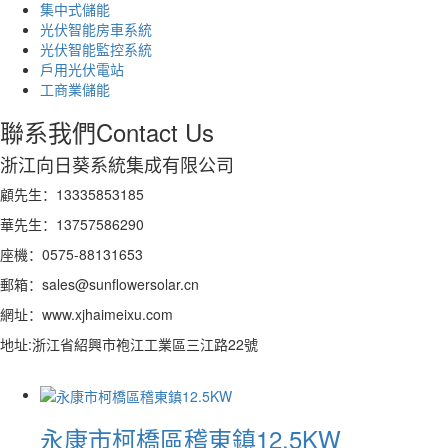
集中式儲能
光伏智能房車系統
光伏智能監控系統
戶用光伏電站
工商業儲能
聯系我們
Contact Us
浙江向日葵系統集成有限公司
顧先生：13335853185
華先生：13757586290
座機：0575-88131653
郵箱：sales@sunflowersolar.cn
網址：www.xjhaimeixu.com
地址:浙江省紹興市袍江工業區三江路22號
永康市柯橋區稽東鎮12.5KW