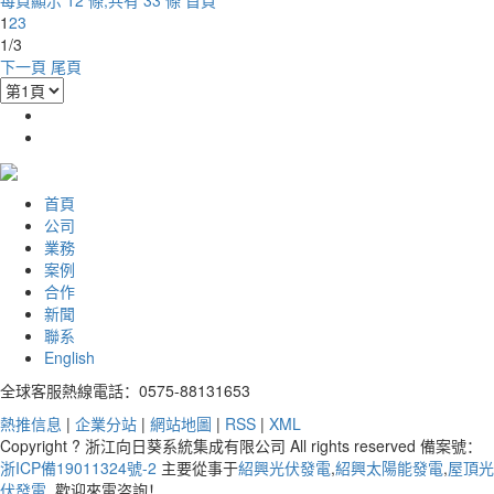
1
2
3
1/3
下一頁
尾頁
首頁
公司
業務
案例
合作
新聞
聯系
English
全球客服熱線電話：0575-88131653
熱推信息
|
企業分站
|
網站地圖
|
RSS
|
XML
Copyright ? 浙江向日葵系統集成有限公司 All rights reserved 備案號：
浙ICP備19011324號-2
主要從事于
紹興光伏發電
,
紹興太陽能發電
,
屋頂光
伏發電
, 歡迎來電咨詢！