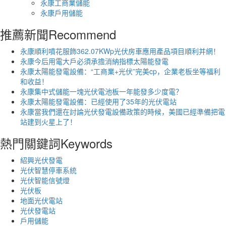
永康工商業儲能
永康戶用儲能
推薦新聞
Recommend
永康順利噴花服飾362.07KWp光伏房車應用產品項目順利并網！
永康今后用電大戶必須承擔消納指標太陽能發電
永康太陽能發電設備：“工商業+光伏”完美cp，企業老板坐等福利
和收益！
永康集中式儲能一塊光伏電池板一年能發多少度電？
永康太陽能發電設備：已經使用了35年的光伏電站
永康當我們還在討論光伏發電設備政策的時候，美國已經準備把電
站建到火星上了！
熱門關鍵詞
Keywords
紹興光伏發電
光伏智慧停車系統
光伏智能信號燈
光伏板
地面光伏電站
光伏發電站
戶用儲能